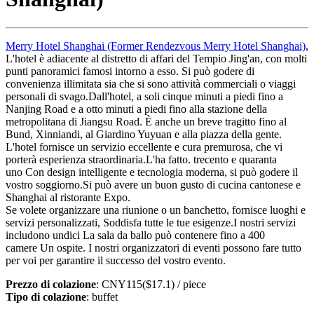
Merry Hotel Shanghai (Former Rendezvous Merry Hotel Shanghai)
,
L'hotel è adiacente al distretto di affari del Tempio Jing'an, con molti
punti panoramici famosi intorno a esso. Si può godere di
convenienza illimitata sia che si sono attività commerciali o viaggi
personali di svago.Dall'hotel, a soli cinque minuti a piedi fino a
Nanjing Road e a otto minuti a piedi fino alla stazione della
metropolitana di Jiangsu Road. È anche un breve tragitto fino al
Bund, Xinniandi, al Giardino Yuyuan e alla piazza della gente.
L'hotel fornisce un servizio eccellente e cura premurosa, che vi
porterà esperienza straordinaria.L'ha fatto. trecento e quaranta
uno Con design intelligente e tecnologia moderna, si può godere il
vostro soggiorno.Si può avere un buon gusto di cucina cantonese e
Shanghai al ristorante Expo.
Se volete organizzare una riunione o un banchetto, fornisce luoghi e
servizi personalizzati, Soddisfa tutte le tue esigenze.I nostri servizi
includono undici La sala da ballo può contenere fino a 400
camere Un ospite. I nostri organizzatori di eventi possono fare tutto
per voi per garantire il successo del vostro evento.
Prezzo di colazione
: CNY115($17.1) / piece
Tipo di colazione
: buffet