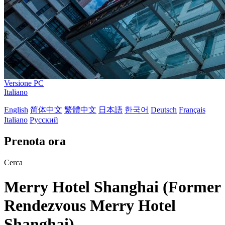
Versione PC
Italiano
English
简体中文
繁體中文
日本語
한국어
Deutsch
Français
Italiano
Русский
Prenota ora
Cerca
Merry Hotel Shanghai (Former
Rendezvous Merry Hotel
Shanghai)